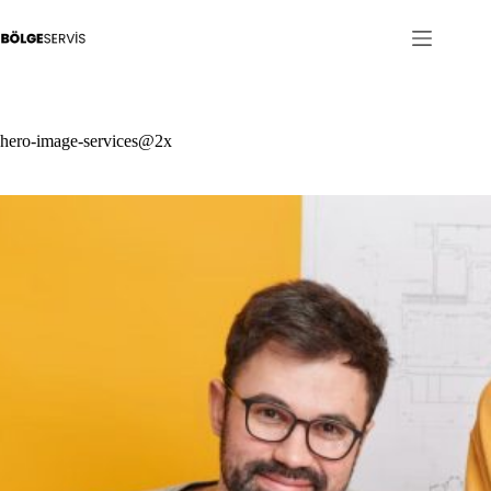
Skip
to
content
hero-image-services@2x