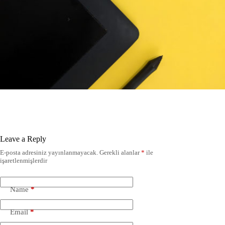
Leave a Reply
E-posta adresiniz yayınlanmayacak.
Gerekli alanlar
*
ile
işaretlenmişlerdir
Name
*
Email
*